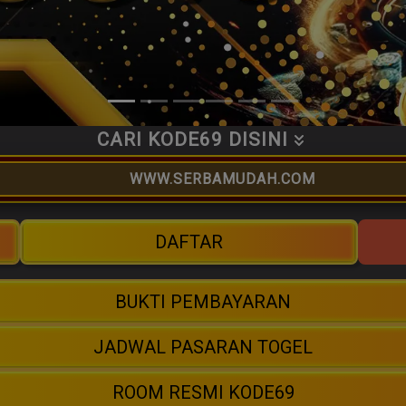
CARI KODE69 DISINI
WWW.SERBAMUDAH.COM
DAFTAR
BUKTI PEMBAYARAN
JADWAL PASARAN TOGEL
ROOM RESMI KODE69