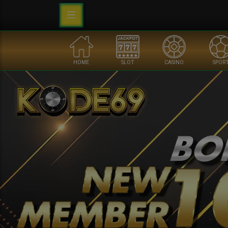
HOME
SLOT
CASINO
SPOR