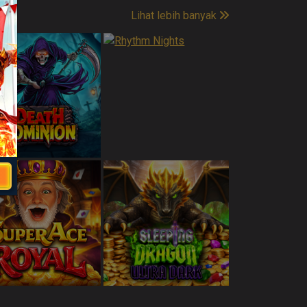
Lihat lebih banyak