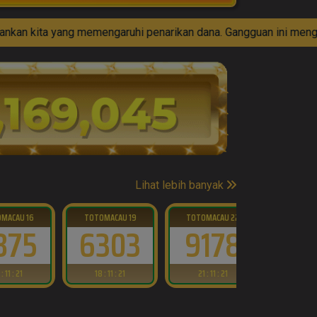
i penarikan dana. Gangguan ini mengakibatkan beberapa transaks
Lihat lebih banyak
MACAU 19
TOTOMACAU 22
TOTOMACAU 23
JA
303
9178
9141
39
: 11 : 19
21 : 11 : 19
22 : 11 : 19
16 : 2