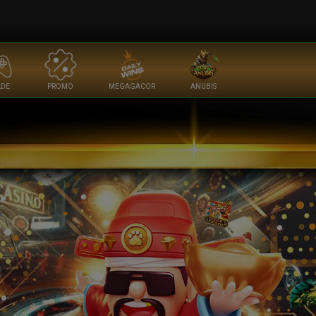
ADE
PROMO
MEGAGACOR
ANUBIS