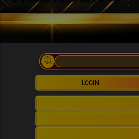
LOGIN