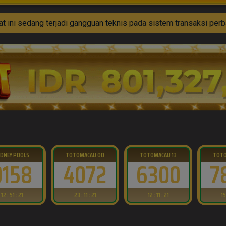
n teknis pada sistem transaksi perbankan kita yang memengaruh
TOMACAU 00
TOTOMACAU 13
TOTOMACAU 16
TOTO
4072
6300
7875
6
23 : 11 : 19
12 : 11 : 19
15 : 11 : 19
18 