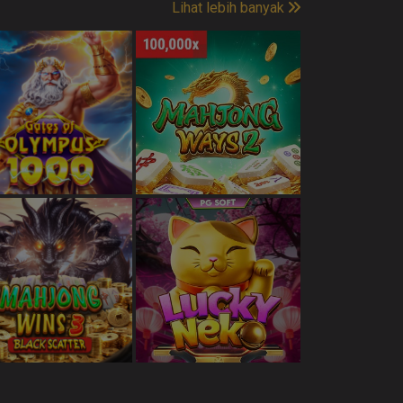
Lihat lebih banyak