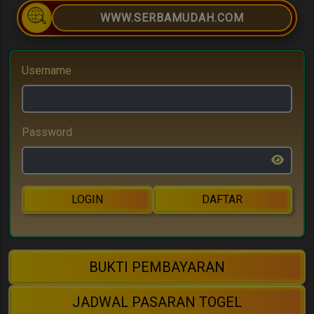
WWW.SERBAMUDAH.COM
Username
Password
LOGIN
DAFTAR
BUKTI PEMBAYARAN
JADWAL PASARAN TOGEL