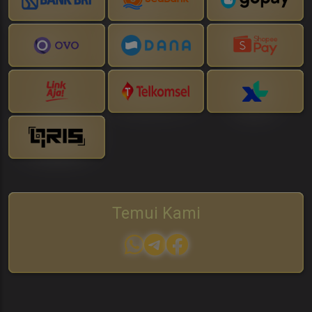
Temui Kami