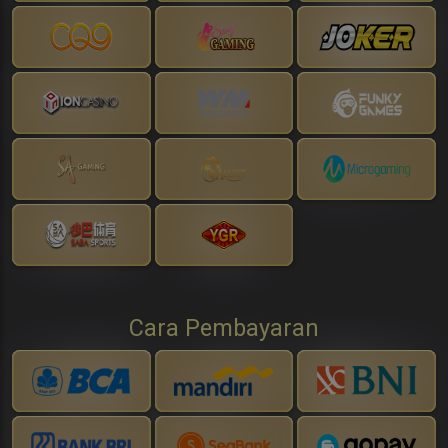
Cara Pembayaran