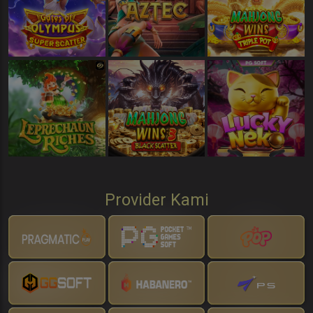
Provider Kami