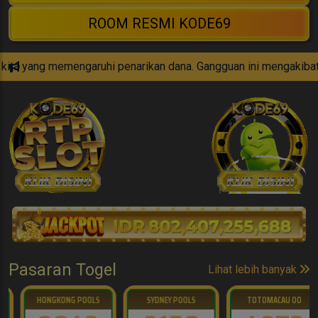
ROOM RESMI KODE69
 memengaruhi penarikan dana. Gangguan ini mengakibatkan beber
Pasaran Togel
Lihat lebih banyak
HONGKONG POOLS
SYDNEY POOLS
TOTOMACAU 00