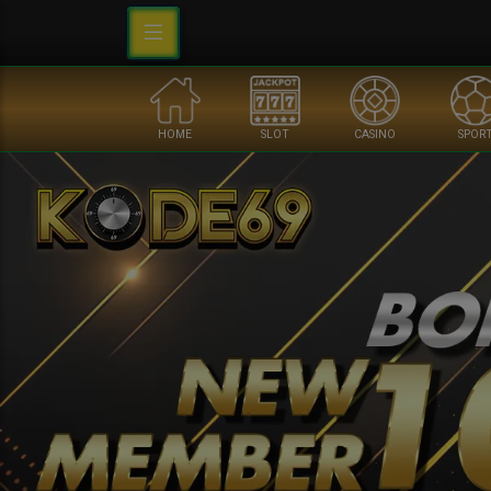
HOME
SLOT
CASINO
SPOR