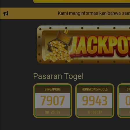
Kami menginformasikan bahwa saat ini sedang terjadi gangguan 
Pasaran Togel
SINGAPORE
HONGKONG POOLS
SYDNEY POOLS
TO
7907
9943
0158
08 : 26 : 34
13 : 26 : 34
04 : 21 : 34