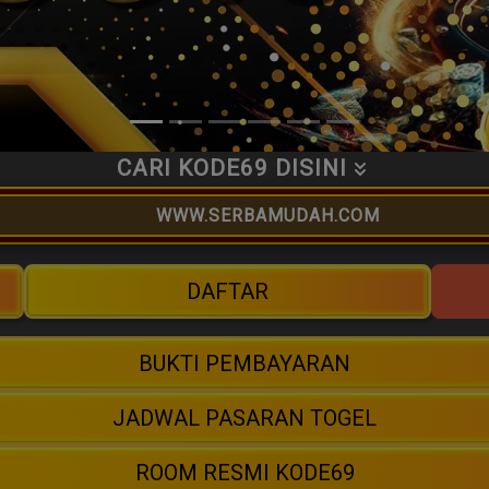
CARI KODE69 DISINI
WWW.SERBAMUDAH.COM
DAFTAR
BUKTI PEMBAYARAN
JADWAL PASARAN TOGEL
ROOM RESMI KODE69