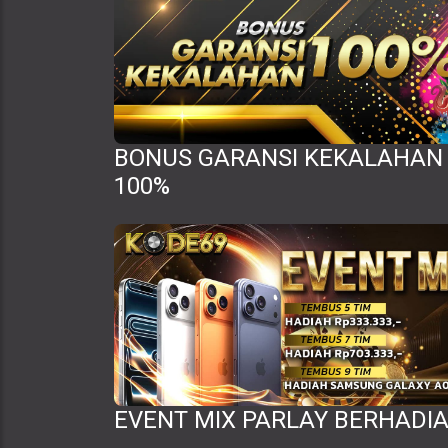
BONUS GARANSI KEKALAHAN
100%
EVENT MIX PARLAY BERHADIA