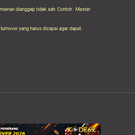
rmainan dianggap tidak sah. Contoh : Master
turnover yang harus dicapai agar dapat